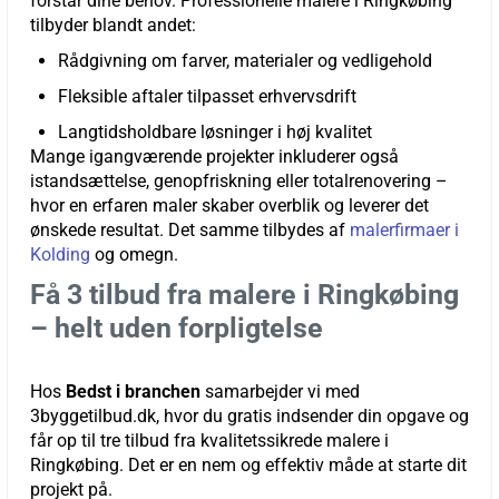
forstår dine behov. Professionelle malere i Ringkøbing
tilbyder blandt andet:
Rådgivning om farver, materialer og vedligehold
Fleksible aftaler tilpasset erhvervsdrift
Langtidsholdbare løsninger i høj kvalitet
Mange igangværende projekter inkluderer også
istandsættelse, genopfriskning eller totalrenovering –
hvor en erfaren maler skaber overblik og leverer det
ønskede resultat. Det samme tilbydes af
malerfirmaer i
Kolding
og omegn.
Få 3 tilbud fra malere i Ringkøbing
– helt uden forpligtelse
Hos
Bedst i branchen
samarbejder vi med
3byggetilbud.dk, hvor du gratis indsender din opgave og
får op til tre tilbud fra kvalitetssikrede malere i
Ringkøbing. Det er en nem og effektiv måde at starte dit
projekt på.