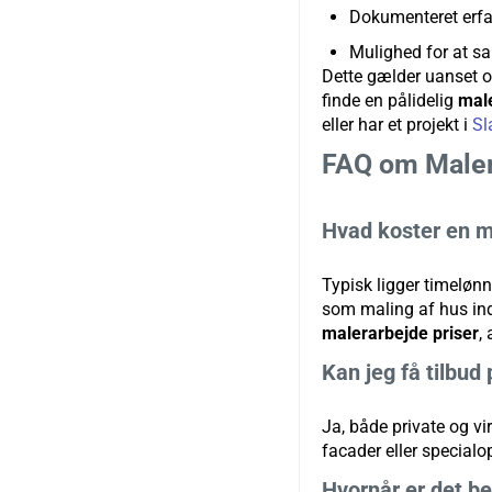
Dokumenteret erfa
Mulighed for at s
Dette gælder uanset 
finde en pålidelig
mal
eller har et projekt i
Sl
FAQ om Male
Hvad koster en m
Typisk ligger timelønn
som maling af hus indv
malerarbejde priser
,
Kan jeg få tilbud
Ja, både private og vi
facader eller specialo
Hvornår er det be