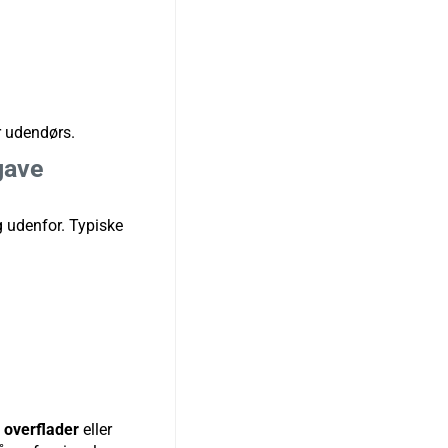
r udendørs.
gave
g udenfor. Typiske
 overflader
eller