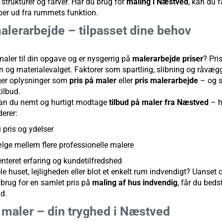
strukturer og farver. Har du brug for
maling i Næstved
, kan du 
yper ud fra rummets funktion.
malerarbejde – tilpasset dine behov
maler til din opgave og er nysgerrig på
malerarbejde priser
? Pri
n og materialevalget. Faktorer som spartling, slibning og råvæg
ger oplysninger som
pris på maler
eller
pris malerarbejde
– og sv
ilbud.
kan du nemt og hurtigt modtage
tilbud på maler fra Næstved
– h
derer:
pris og ydelser
lge mellem flere professionelle malere
nteret erfaring og kundetilfredshed
e huset, lejligheden eller blot et enkelt rum indvendigt? Uanse
 brug for en samlet pris på
maling af hus indvendig
, får du bedst
d.
 maler – din tryghed i Næstved