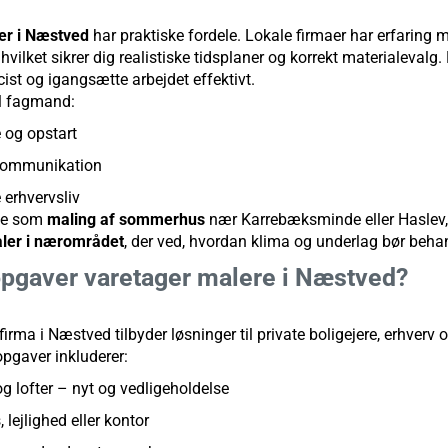
er i Næstved
har praktiske fordele. Lokale firmaer har erfaring 
hvilket sikrer dig realistiske tidsplaner og korrekt materialevalg.
ist og igangsætte arbejdet effektivt.
al fagmand:
e og opstart
 kommunikation
e erhvervsliv
ve som
maling af sommerhus
nær Karrebæksminde eller Haslev, 
ler i nærområdet
, der ved, hvordan klima og underlag bør beha
opgaver varetager malere i Næstved?
irma i Næstved tilbyder løsninger til private boligejere, erhverv 
opgaver inkluderer:
 lofter – nyt og vedligeholdelse
 lejlighed eller kontor