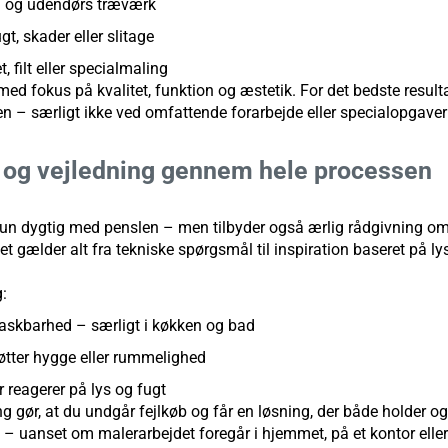
 og udendørs træværk
gt, skader eller slitage
 filt eller specialmaling
ed fokus på kvalitet, funktion og æstetik. For det bedste result
en – særligt ikke ved omfattende forarbejde eller specialopgav
g og vejledning gennem hele processen
kun dygtig med penslen – men tilbyder også ærlig rådgivning om
Det gælder alt fra tekniske spørgsmål til inspiration baseret på l
:
vaskbarhed – særligt i køkken og bad
øtter hygge eller rummelighed
 reagerer på lys og fugt
g gør, at du undgår fejlkøb og får en løsning, der både holder o
l – uanset om malerarbejdet foregår i hjemmet, på et kontor elle