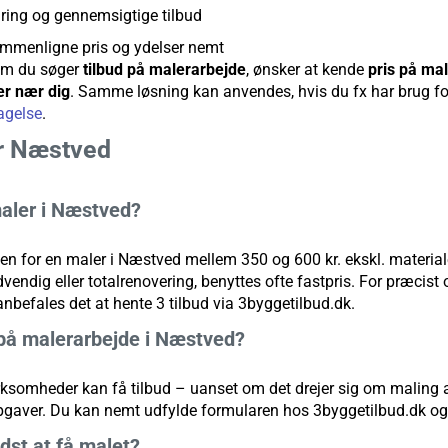
ring og gennemsigtige tilbud
ammenligne pris og ydelser nemt
om du søger
tilbud på malerarbejde
, ønsker at kende
pris på mal
er nær dig
. Samme løsning kan anvendes, hvis du fx har brug f
agelse
.
r Næstved
aler i Næstved?
en for en maler i Næstved mellem 350 og 600 kr. ekskl. materiale
endig eller totalrenovering, benyttes ofte fastpris. For præcist 
 anbefales det at hente 3 tilbud via 3byggetilbud.dk.
 på malerarbejde i Næstved?
rksomheder kan få tilbud – uanset om det drejer sig om maling a
pgaver. Du kan nemt udfylde formularen hos 3byggetilbud.dk og få
dst at få malet?