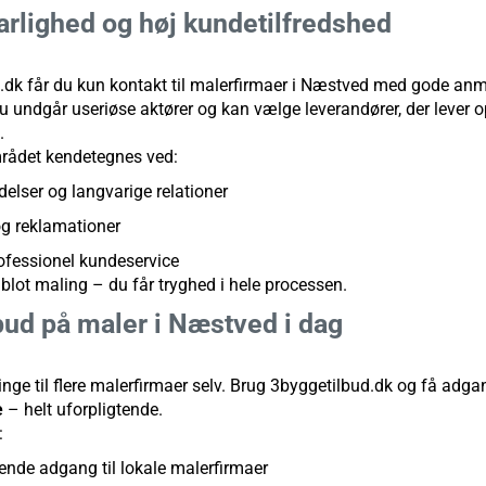
varlighed og høj kundetilfredshed
k får du kun kontakt til malerfirmaer i Næstved med gode anme
 undgår useriøse aktører og kan vælge leverandører, der lever op
.
mrådet kendetegnes ved:
lser og langvarige relationer
 og reklamationer
rofessionel kundeservice
blot maling – du får tryghed i hele processen.
lbud på maler i Næstved i dag
inge til flere malerfirmaer selv. Brug 3byggetilbud.dk og få adgan
e
– helt uforpligtende.
:
tende adgang til lokale malerfirmaer