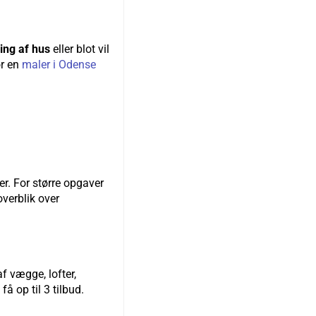
ing af hus
eller blot vil
or en
maler i Odense
r. For større opgaver
overblik over
f vægge, lofter,
 op til 3 tilbud.