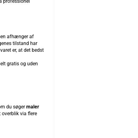
få professionel
sen afhænger af
genes tilstand har
aret er, at det bedst
elt gratis og uden
t om du søger
maler
 overblik via flere