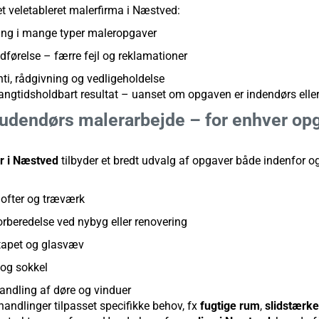
t veletableret malerfirma i Næstved:
ring i mange typer maleropgaver
dførelse – færre fejl og reklamationer
ti, rådgivning og vedligeholdelse
 langtidsholdbart resultat – uanset om opgaven er indendørs elle
 udendørs malerarbejde – for enhver op
r i Næstved
tilbyder et bredt udvalg af opgaver både indenfor o
lofter og træværk
orberedelse ved nybyg eller renovering
 tapet og glasvæv
 og sokkel
andling af døre og vinduer
andlinger tilpasset specifikke behov, fx
fugtige rum
,
slidstærke