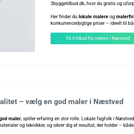
3byggetilbud.dk, hvor du gratis og ufor
Her finder du
lokale malere
og
malerfi
konkurrencedygtige priser – ideelt til bå
Få 3 tilbud fra malere i Næstved
valitet – vælg en god maler i Næstved
god maler
, spiller erfaring en stor rolle. Lokale fagfolk i Næstve
terialer og teknikker, og sikrer dig et resultat, der holder – båd