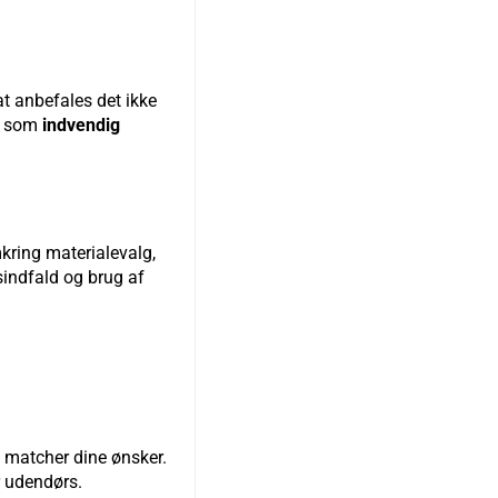
at anbefales det ikke
er som
indvendig
kring materialevalg,
ysindfald og brug af
g matcher dine ønsker.
r udendørs.