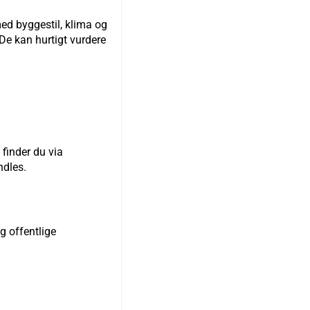
med byggestil, klima og
 De kan hurtigt vurdere
finder du via
ndles.
og offentlige