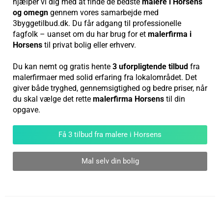
hjælper vi dig med at finde de bedste
malere i Horsens
og omegn
gennem vores samarbejde med
3byggetilbud.dk. Du får adgang til professionelle
fagfolk – uanset om du har brug for et
malerfirma i
Horsens
til privat bolig eller erhverv.
Du kan nemt og gratis hente
3 uforpligtende tilbud
fra
malerfirmaer med solid erfaring fra lokalområdet. Det
giver både tryghed, gennemsigtighed og bedre priser, når
du skal vælge det rette
malerfirma Horsens
til din
opgave.
Få 3 tilbud fra malere i Horsens
Mal selv din bolig