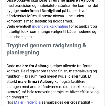
Disse opgaver skal løses af erfarne
malere i Aalborg
med præcision og materialeforståelse. Her kommer det
dygtige
malerfirma i Nordjylland
på banen, hvor
håndværket løftes til næste niveau – helt uden
kompromis med æstetik og holdbarhed.
Vælg eventuelt
indendørs kalkmaling
for et åndbart og
naturligt look, som mange vælger til både moderne og
historiske hjem.
Tryghed gennem rådgivning &
planlægning
Gode
malere fra Aalborg
hjælper allerede fra første
kontakt. De rådgiver om farver, finish, materialevalg og
funktion – fx i rum med meget lys, slid eller fugt. Et
stærkt
malerfirma i Aalborg
kan også facilitere
dialogen med andre håndværkere (som elektrikere og
tømrere), så hele renoveringsprojektet bliver effektivt og
gnidningsfrit.
Hos
Maler Fredericia
samarbejdes der crossfagligt –