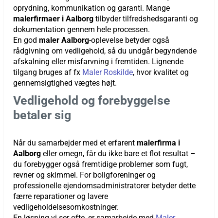
oprydning, kommunikation og garanti. Mange
malerfirmaer i Aalborg
tilbyder tilfredshedsgaranti og
dokumentation gennem hele processen.
En god
maler Aalborg
-oplevelse betyder også
rådgivning om vedligehold, så du undgår begyndende
afskalning eller misfarvning i fremtiden. Lignende
tilgang bruges af fx
Maler Roskilde
, hvor kvalitet og
gennemsigtighed vægtes højt.
Vedligehold og forebyggelse
betaler sig
Når du samarbejder med et erfarent
malerfirma i
Aalborg
eller omegn, får du ikke bare et flot resultat –
du forebygger også fremtidige problemer som fugt,
revner og skimmel. For boligforeninger og
professionelle ejendomsadministratorer betyder dette
færre reparationer og lavere
vedligeholdelsesomkostninger.
En løsning vi ser ofte, er samarbejde med
Maler